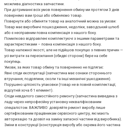
можлива діагностика запчастини.
При дотриманні всіх умов повернення-обміну ми протягом 3 днів
повернемо вам гроші або обміняємо товар.
Повернути або обміняти товар на аналогічний можна за умови:
Товар має виробничі пошкодження, недоліки, заводський шлюб
або є несправним повна компенсація з нашого боку.
Помилково відправлені комплектуючі з іншими параметрами та
характеристиками – повна компенсація з нашого боку.
Товар належної якості, але не підійшов покупцю з певних причин —
усі витрати за пересилання (обидві сторони) бере на себе
покупець.
Умови, за яких товар обміну та поверненню не підлягає:
Явні сліди експлуатації (запчастина має ознаки стороннього
втручання, подряпини, сколи та інші механічні ушкодження).
Порушено цілісність упаковки (товар не в повній комплектації,
відсутній хоча б 1 елемент).
Сліди невдалого самостійного ремонту (запчастина виведена з
ладу через непрофесійну установку некваліфікованим
спеціалістом. ВАЖЛИВО: довіряйте ремонт виробу лише
сертифікованим працівникам сервісного центру, які мають
авторизацію та дозвіл на заміну запасної частини від виробника).
Зміни в конструкції (конструкція виробу або окрема його частина