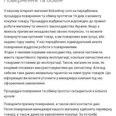
Повернення та обмін
У нашому інтернет-магазині Bobashop.com.ua передбачена
процедура повернення та обміну протягом 14 днів з моменту
покупки товару.
Процедура відбувається відповідно до правил
роботи магазину та чинного законодавства України.
Якщо з
якихось причин ви незадоволені своєю покупкою, то можете
повернути нам куплений товар, а ми повернемо вам гроші, або
надамо гідну заміну.
У нас передбачено індивідуальний аналіз
повернення відділом роботи з поверненнями.
Згідно з чинними нормами законодавства, запасні частини не
мають гарантійного терміну експлуатації, оскільки запчастини не є
товарами готовими до експлуатації.
Також, магазин не знає, як
кінцевий споживач використовуватиме цю запчастину.
Але від
себе ми таки даємо мінімальну гарантію на певні групи товарів.
Цю
інформацію ви можете уточнити у менеджера компанії під час
оформлення замовлення.
Процедура повернення та обміну проста і складається з кількох
кроків:
Повідомте причину повернення, а також свої контактні дані.
Після повернення менеджери нашого магазину здійснять перевірку
товару, а також даних на замовлення покупця.
За потреби