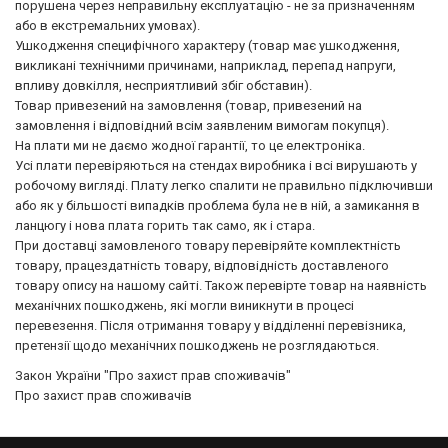
порушена через неправильну експлуатацію - не за призначенням
або в екстремальних умовах).
Ушкодження специфічного характеру (товар має ушкодження,
викликані технічними причинами, наприклад, перепад напруги,
впливу довкілля, несприятливий збіг обставин).
Товар привезений на замовлення (товар, привезений на
замовлення і відповідний всім заявленим вимогам покупця).
На плати ми не даємо жодної гарантії, то це електроніка.
Усі плати перевіряються на стендах виробника і всі вирушають у
робочому вигляді.
Плату легко спалити не правильно підключивши
або як у більшості випадків проблема була не в ній, а замикання в
ланцюгу і нова плата горить так само, як і стара.
При доставці замовленого товару перевіряйте комплектність
товару, працездатність товару, відповідність доставленого
товару опису на нашому сайті.
Також перевірте товар на наявність
механічних пошкоджень, які могли виникнути в процесі
перевезення.
Після отримання товару у відділенні перевізника,
претензії щодо механічних пошкоджень не розглядаються.
Закон України "Про захист прав споживачів"
Про захист прав споживачів