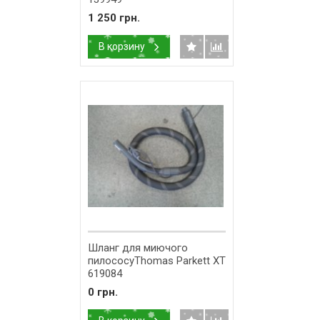
1 250 грн.
В корзину
Шланг для миючого
пилососуThomas Parkett XT
619084
0 грн.