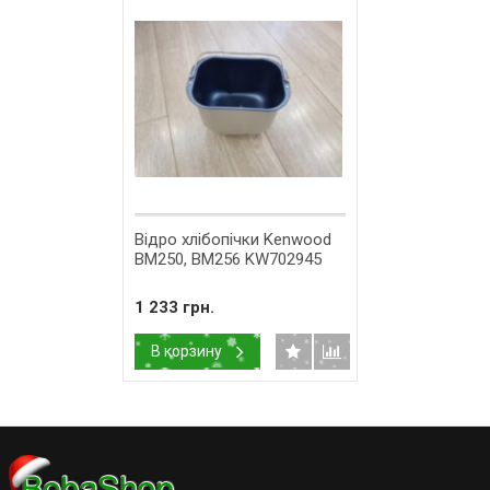
Відро хлібопічки Kenwood
BM250, BM256 KW702945
1 233 грн.
В корзину