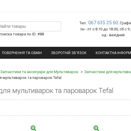
067 635 25 60
Тел.:
. Графі
пн - пт с 8.10 до 18.00, сб с 9
оиска товара по ID: #88
нд - вихідний
ПОВЕРНЕННЯ ТА ОБМІН
ЗВОРОТНІЙ ЗВ'ЯЗОК
КОНТАКТНА ІНФОРМ
Запчастини та аксесуари для Мультиварок
Запчастини для мультива
ля мультиварок та пароварок Tefal
для мультиварок та пароварок Tefal