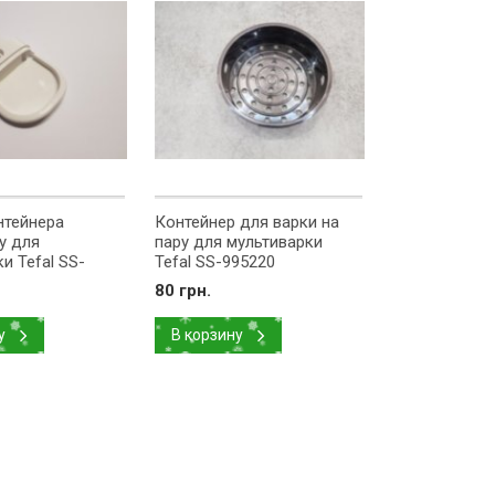
нтейнера
Контейнер для варки на
у для
пару для мультиварки
и Tefal SS-
Tefal SS-995220
80 грн.
у
В корзину