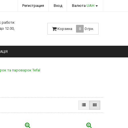
Регистрация
Вход
Валюта
UAH
к работи:
 до 12.00,
Корзина
0
0 грн.
АЦІЯ
рок та пароварок Tefal