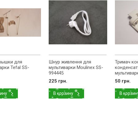
рышки для
Шнур живлення для
Тримач ко
арки Tefal SS-
мультиварки Moulinex SS-
конденсат
994445
мультиварк
994140
225 грн.
50 грн.
зину
В корзину
В корзин