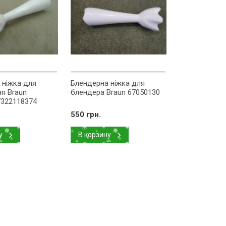
 ніжка для
Блендерна ніжка для
я Braun
блендера Braun 67050130
7322118374
550 грн.
у
В корзину