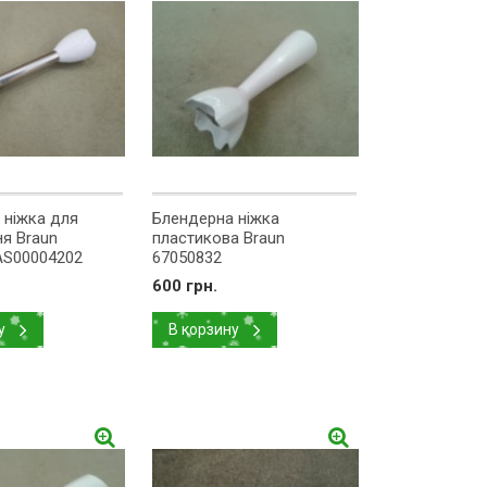
 ніжка для
Блендерна ніжка
я Braun
пластикова Braun
AS00004202
67050832
600 грн.
у
В корзину