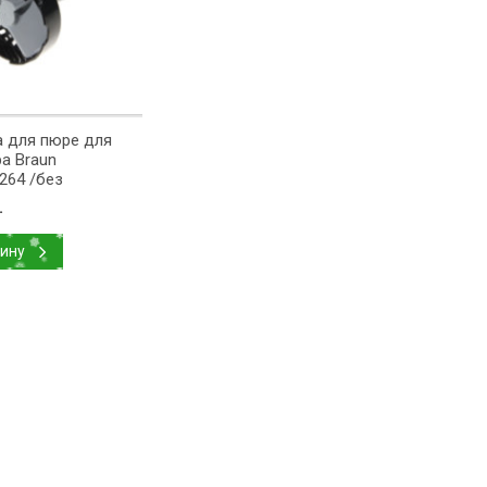
 для пюре для
а Braun
264 /без
ра/
.
зину