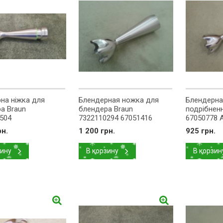
на ніжка для
Блендерная ножка для
Блендерна
а Braun
блендера Braun
подрібненн
504
7322110294 67051416
67050778 
рн.
1 200 грн.
925 грн.
зину
В корзину
В корзин