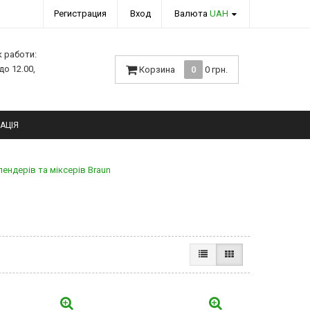
Регистрация
Вход
Валюта
UAH
к работи:
 до 12.00,
Корзина
0
0 грн.
АЦІЯ
ендерів та міксерів Braun