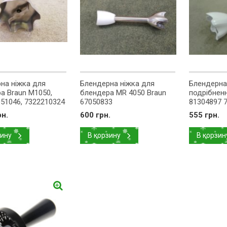
на ніжка для
Блендерна ніжка для
Блендерна
а Braun M1050,
блендера MR 4050 Braun
подрібненн
51046, 7322210324
67050833
81304897 
рн.
600 грн.
555 грн.
зину
В корзину
В корзин