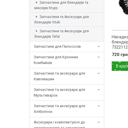
Запчастини для блендерів та
міксерів Krups
Запчастини та Аксесуари для
блендерів Vitek
Запчастини та Аксесуари для
Насадка
блендерів Tefal
блендер
Запчастини для Пилососів
7322112
редукто
720 грн
Запчастини для Кухонних
Комбайнів
В кор
Запчастини та аксесуари для
Кавомашин
Запчастини та аксесуари для
Мультиварок
Запчастини та аксесуари для
Хлібопічок
Аксесуари і комплектуючі до
електрогрилів та аерогрилів