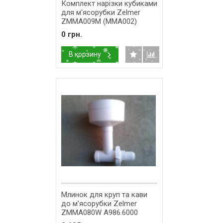
Комплект нарізки кубиками
для м'ясорубки Zelmer
ZMMA009M (MMA002)
11002222
0 грн.
В корзину
Млинок для круп та кави
до м'ясорубки Zelmer
ZMMA080W A986.6000
578107