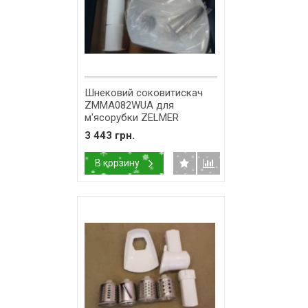
Шнековий соковитискач
ZMMA082WUA для
м'ясорубки ZELMER
986.9000 (11002217)
3 443 грн.
В корзину