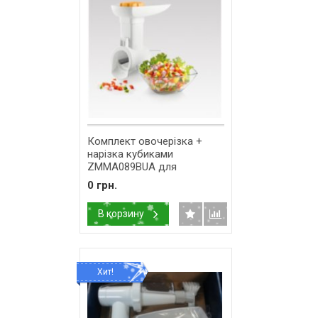
Комплект овочерізка +
нарізка кубиками
ZMMA089BUA для
м'ясорубки Zelmer MMA001
0 грн.
578118
В корзину
Хит!