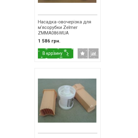
Насадка-овочерізка для
м'ясорубки Zelmer
ZMMA086WUA
(A9867000.04) 11002232
1 586 грн.
В корзину