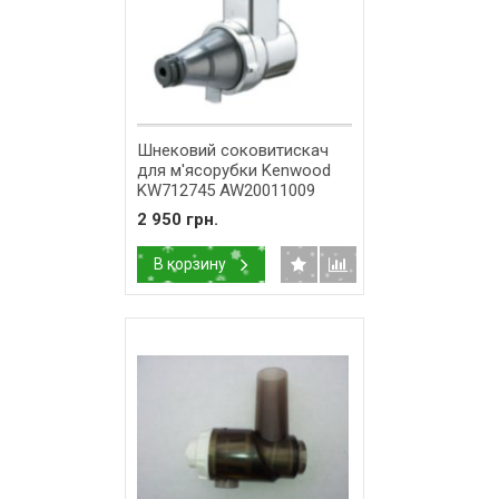
Шнековий соковитискач
для м'ясорубки Kenwood
KW712745 AW20011009
2 950 грн.
В корзину