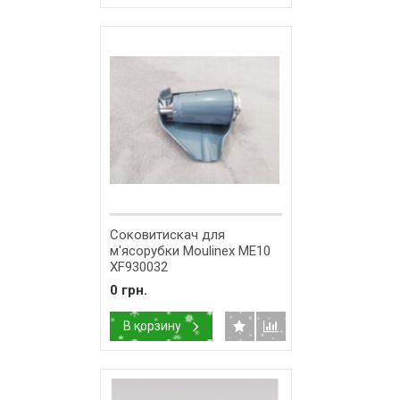
Соковитискач для
м'ясорубки Moulinex ME10
XF930032
0 грн.
В корзину