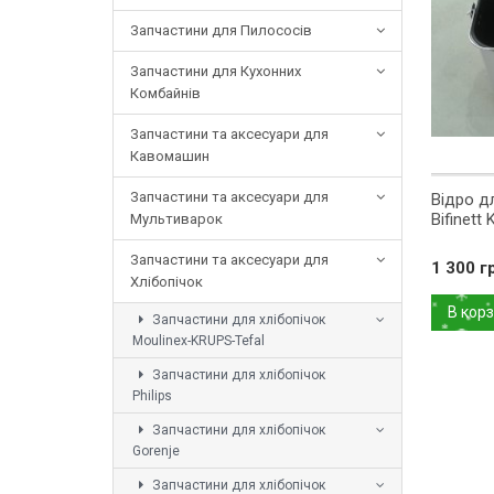
Запчастини для Пилососів
Запчастини для Кухонних
Комбайнів
Запчастини та аксесуари для
Кавомашин
Запчастини та аксесуари для
Відро д
Bifinett
Мультиварок
Запчастини та аксесуари для
1 300 г
Хлібопічок
В кор
Запчастини для хлібопічок
Moulinex-KRUPS-Tefal
Запчастини для хлібопічок
Philips
Запчастини для хлібопічок
Gorenje
Запчастини для хлібопічок