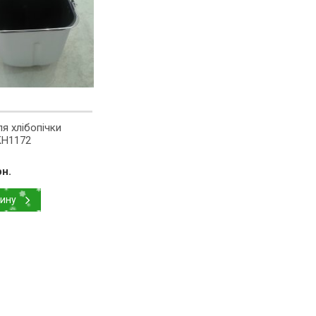
ля хлібопічки
 KH1172
рн.
зину