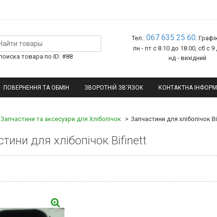
067 635 25 60
Тел.:
. Графі
пн - пт с 8.10 до 18.00, сб с 9
оиска товара по ID: #88
нд - вихідний
ПОВЕРНЕННЯ ТА ОБМІН
ЗВОРОТНІЙ ЗВ'ЯЗОК
КОНТАКТНА ІНФОРМ
Запчастини та аксесуари для Хлібопічок
Запчастини для хлібопічок Bif
тини для хлібопічок Bifinett