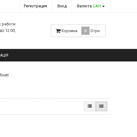
Регистрация
Вход
Валюта
UAH
к работи:
 до 12.00,
Корзина
0
0 грн.
АЦІЯ
inett