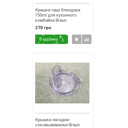
Кришка чаші блендера
750ml для кухонного
комбайна Braun
7322010244 67051168
270 грн.
В корзину
Крышка насадки-
соковыжималки Braun