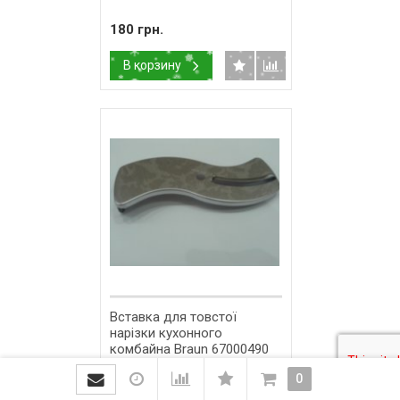
180 грн.
В корзину
Вставка для товстої
нарізки кухонного
комбайна Braun 67000490
209 грн.
0