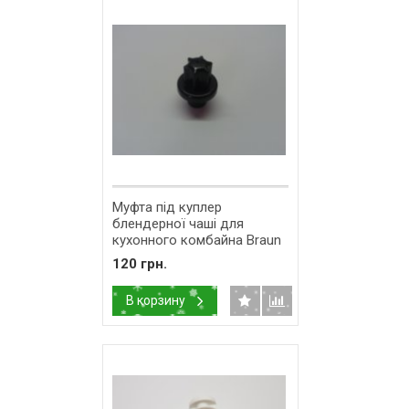
Муфта під куплер
блендерної чаші для
кухонного комбайна Braun
К700 67000496
120 грн.
В корзину