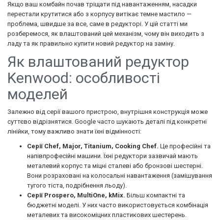
Якщо ваш комбайн почав тріщати під навантаженням, насадки
перестали крутитися або з корпусу витікає темне мастило —
проблема, швидше за все, саме в редукторі. У цій статті ми
розберемося, як влаштований цей механізм, чому він виходить з
ладу та як правильно купити новий редуктор на заміну.
Як влаштований редуктор
Kenwood: особливості
моделей
Залежно від серії вашого пристрою, внутрішня конструкція може
суттєво відрізнятися. Google часто шукають деталі під конкретні
лінійки, тому важливо знати їхні відмінності:
Серії Chef, Major, Titanium, Cooking Chef.
Це професійні та
напівпрофесійні машини. Їхні редуктори зазвичай мають
металевий корпус та міцні сталеві або бронзові шестерні.
Вони розраховані на колосальні навантаження (замішування
тугого тіста, подрібнення льоду).
Серії Prospero, MultiOne, kMix.
Більш компактні та
бюджетні моделі. У них часто використовується комбінація
металевих та високоміцних пластикових шестерень.