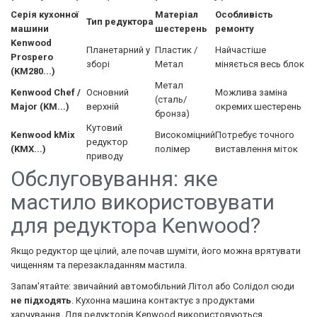
Серія кухонної
Матеріал
Особливість
Тип редуктора
машини
шестерень
ремонту
Kenwood
Планетарний у
Пластик /
Найчастіше
Prospero
зборі
Метал
міняється весь блок
(KM280...)
Метал
Kenwood Chef /
Основний
Можлива заміна
(сталь/
Major (KM...)
верхній
окремих шестерень
бронза)
Кутовий
Kenwood kMix
Високоміцний
Потребує точного
редуктор
(KMX...)
полімер
виставлення міток
приводу
Обслуговування: яке
мастило використовувати
для редуктора Kenwood?
Якщо редуктор ще цілий, але почав шуміти, його можна врятувати
чищенням та перезакладанням мастила.
Запам'ятайте: звичайний автомобільний Літол або Солідол сюди
не підходять
. Кухонна машина контактує з продуктами
харчування. Для редукторів Kenwood використовуються