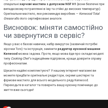
спеціальні
харчові мастила з допуском NSF H1
(вони безпечні при
випадковому потраплянні в їжу та стійкі до високих температур).
Оригінальне мастило, яке рекомендує виробник —
Kenwood Total
Grease
або його сертифіковані аналоги.
Висновок: міняти самостійно
чи звернутися в сервіс?
Якщо у вас є базові навички, набір викруток (зазвичай потрібні
зірочки Torx) та інструкція, замінити
редуктор кухонної машини
Kenwood
можна і вдома. Проте, якщо мова йде про складні моделі
типу
Cooking Chef
з індукційним підігрівом, краще довірити справу
професіоналам.
Шукаєте надійні комплектуючі? У нашому інтернет-магазині ви
можете придбати оригінальні редуктори, окремі шестерні та
фірмове мастило для всього модельного ряду Kenwood.
Переходьте в каталог та поверніть вашу кухонну помічницю до
життя вже сьогодні!