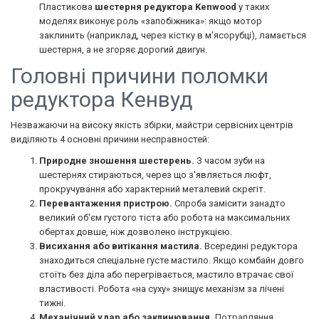
Пластикова
шестерня редуктора Kenwood
у таких
моделях виконує роль «запобіжника»: якщо мотор
заклинить (наприклад, через кістку в м'ясорубці), ламається
шестерня, а не згоряє дорогий двигун.
Головні причини поломки
редуктора Кенвуд
Незважаючи на високу якість збірки, майстри сервісних центрів
виділяють 4 основні причини несправностей:
Природне зношення шестерень.
З часом зуби на
шестернях стираються, через що з'являється люфт,
прокручування або характерний металевий скрегіт.
Перевантаження пристрою.
Спроба замісити занадто
великий об'єм густого тіста або робота на максимальних
обертах довше, ніж дозволено інструкцією.
Висихання або витікання мастила.
Всередині редуктора
знаходиться спеціальне густе мастило. Якщо комбайн довго
стоїть без діла або перегрівається, мастило втрачає свої
властивості. Робота «на суху» знищує механізм за лічені
тижні.
Механічний удар або заклинювання.
Потрапляння