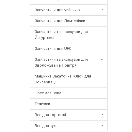
Запчастини для чайників
Запчастини для Ломтерізки
Запчастини та аксесуари для
Йогуртниці
Запчастини для UFO
Запчастини та аксесуари для
Зволожувачів Повітря
Машинка Закаточна, Ключ для
Консервації
Прес для Сока
Тележки
Все для торговлі
Все для кухні