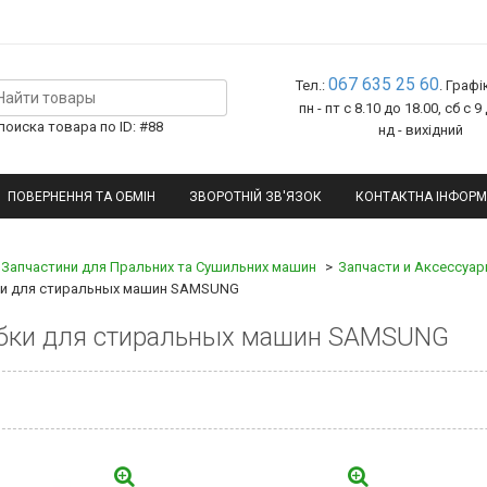
067 635 25 60
Тел.:
. Графі
пн - пт с 8.10 до 18.00, сб с 9
оиска товара по ID: #88
нд - вихідний
ПОВЕРНЕННЯ ТА ОБМІН
ЗВОРОТНІЙ ЗВ'ЯЗОК
КОНТАКТНА ІНФОРМ
Запчастини для Пральних та Сушильних машин
Запчасти и Аксессуа
и для стиральных машин SAMSUNG
бки для стиральных машин SAMSUNG