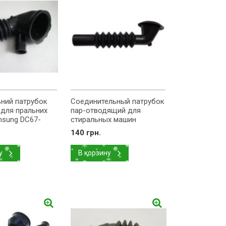
ьний патрубок
Соединительный патрубок
 для пральних
пар-отводящий для
sung DC67-
стиральных машин
Samsung DC62-10303A
140 грн.
у
В корзину