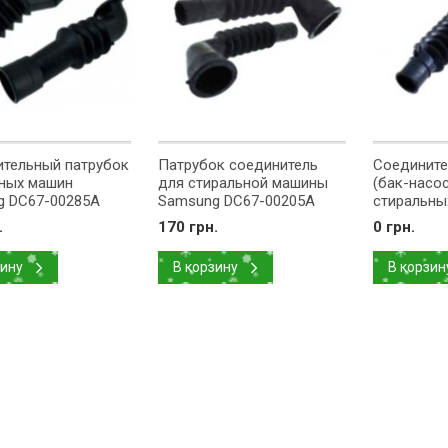
тельный патрубок
Патрубок соединитель
Соедините
ных машин
для стиральной машины
(бак-насос
g DC67-00285A
Samsung DC67-00205A
стиральны
SAMSUNG 
.
170 грн.
0 грн.
00121A
зину
В корзину
В корзин