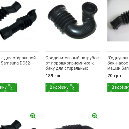
к для стиральной
Соединительный патрубок
З'єднувал
 Samsung DC62-
от порошкоприемника к
бак-насос
баку для стиральных
машин Sam
машин Samsung DC67-
00335A
189 грн.
70 грн.
00334A
зину
В корзину
В корзин