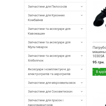
Запчастини для Пилососів
Запчастини для Кухонних
Комбайнів
Запчастини та аксесуари для
Кавомашин
Запчастини та аксесуари для
Мультиварок
Патрубо
машины
Запчастини та аксесуари для
10305A
Хлібопічок
95 грн.
Аксесуари і комплектуючі до
В кор
електрогрилів та аерогрилів
Запчастини для мікрохвильовок
Запчастини для Соковитискач
Запчастини для прасок і
парогенераторів