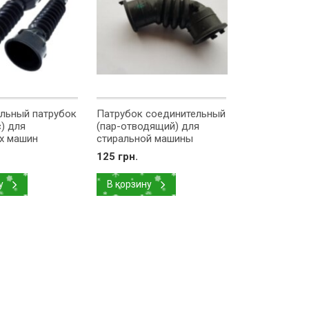
льный патрубок
Патрубок соединительный
) для
(пар-отводящий) для
х машин
стиральной машины
код DC62-
Samsung DC67-00355A
125 грн.
у
В корзину