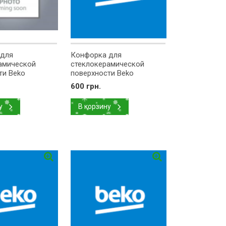
 для
Конфорка для
амической
стеклокерамической
ти Beko
поверхности Beko
1200W
D=140mm 1200W
600 грн.
162926006
у
В корзину