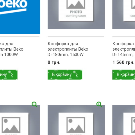
ка для
Конфорка для
Конфорка
плиты Beko
электроплиты Beko
электропл
m 1000W
D=180mm, 1500W
D=145mm,
02
0 грн.
1 560 грн.
зину
В корзину
В корзин