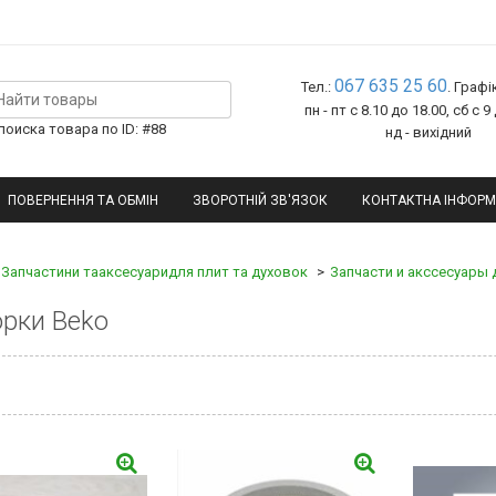
067 635 25 60
Тел.:
. Графі
пн - пт с 8.10 до 18.00, сб с 9
оиска товара по ID: #88
нд - вихідний
ПОВЕРНЕННЯ ТА ОБМІН
ЗВОРОТНІЙ ЗВ'ЯЗОК
КОНТАКТНА ІНФОРМ
Запчастини тааксесуаридля плит та духовок
Запчасти и акссесуары 
рки Beko