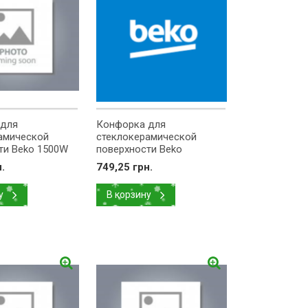
 для
Конфорка для
амической
стеклокерамической
ти Beko 1500W
поверхности Beko
1100/2000W
.
749,25 грн.
у
В корзину