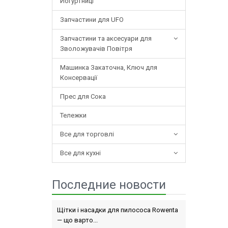
Йогуртниці
Запчастини для UFO
Запчастини та аксесуари для
Зволожувачів Повітря
Машинка Закаточна, Ключ для
Консервації
Прес для Сока
Тележки
Все для торговлі
Все для кухні
Последние новости
Щітки і насадки для пилососа Rowenta
— що варто...