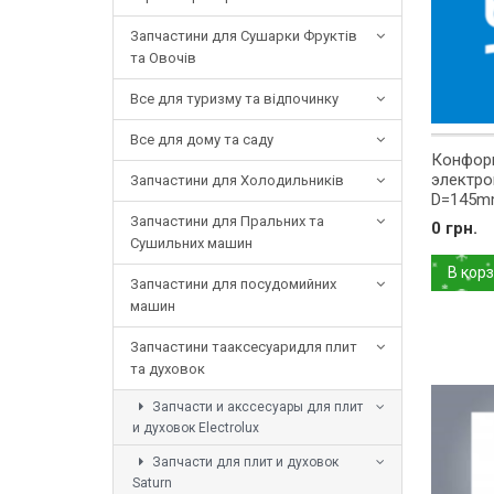
Запчастини для Сушарки Фруктів
та Овочів
Все для туризму та відпочинку
Все для дому та саду
Конфор
электро
Запчастини для Холодильників
D=145m
1629513
Запчастини для Пральних та
0 грн.
Сушильних машин
В кор
Запчастини для посудомийних
машин
Запчастини тааксесуаридля плит
та духовок
Запчасти и акссесуары для плит
и духовок Electrolux
Запчасти для плит и духовок
Saturn