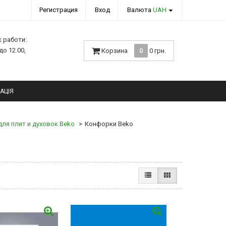
Регистрация
Вход
Валюта
UAH
к работи:
 до 12.00,
Корзина
0
0 грн.
АЦІЯ
для плит и духовок Beko
Конфорки Beko