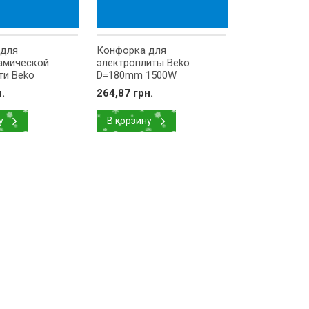
 для
Конфорка для
амической
электроплиты Beko
ти Beko
D=180mm 1500W
1500/2400W
9188691012
.
264,87 грн.
у
В корзину