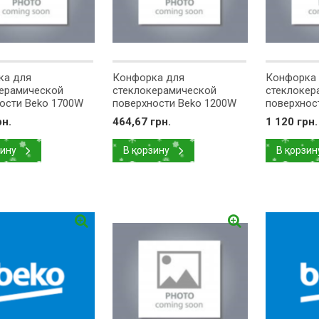
ка для
Конфорка для
Конфорка
ерамической
стеклокерамической
стеклокер
ости Beko 1700W
поверхности Beko 1200W
поверхнос
17
162926016
D=140mm 
рн.
464,67 грн.
1 120 грн.
162926001
зину
В корзину
В корзин