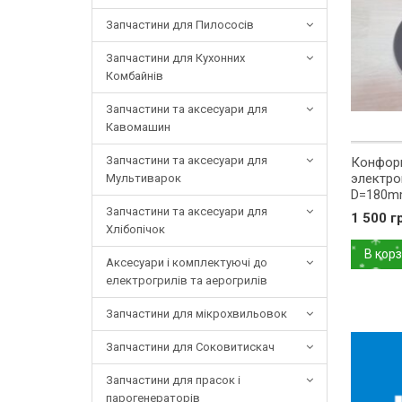
Запчастини для Пилососів
Запчастини для Кухонних
Комбайнів
Запчастини та аксесуари для
Кавомашин
Запчастини та аксесуари для
Конфор
электро
Мультиварок
D=180m
1621000
Запчастини та аксесуари для
1 500 г
Хлібопічок
В кор
Аксесуари і комплектуючі до
електрогрилів та аерогрилів
Запчастини для мікрохвильовок
Запчастини для Соковитискач
Запчастини для прасок і
парогенераторів