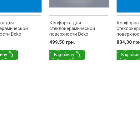
ка для
Конфорка для
Конфорка
ерамической
стеклокерамической
стеклокер
ости Beko
поверхности Beko
поверхнос
120mm 2200/750W
D=160mm 1500W
D=165mm 
499,50 грн.
834,30 грн
11
162926013
162260005
зину
В корзину
В корзин