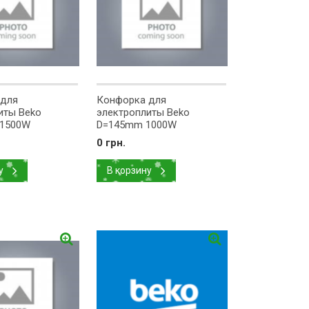
 для
Конфорка для
иты Beko
электроплиты Beko
 1500W
D=145mm 1000W
162100052
0 грн.
у
В корзину