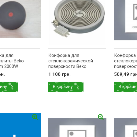
ка для
Конфорка для
Конфорка
плиты Beko
стеклокерамической
стеклокер
m 2000W
поверхности Beko
поверхнос
55
D=180mm 1800W
рн.
1 100 грн.
509,49 грн
162926005
зину
В корзину
В корзин