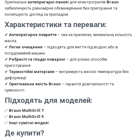
Оригінальні
антипригарні панелі
для електрогрилів
Braun
забезпечують рівномірне обсмажування без пригорання та
полегшують догляд за приладом.
Характеристики та переваги:
✔
Антипригарне покриття
– їжа не прилипає, мінімальна кількість
масла.
✔
Легке очищення
– підходять для миття під водою або в
посудомийній машині.
✔
Ребристі та гладкі поверхні
– для різних способів
приготування.
✔
Термостійкі матеріали
– витримують високі температури без
деформації.
✔
Оригінальна якість Braun
– гарантія довговічності та
сумісності.
Підходять для моделей:
✅
Braun MultiGrill 7
✅
Braun MultiGrill 9
✅
Інші сумісні моделі
Де купити?