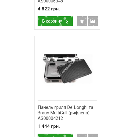
AS00006348
4 822 грн.
В корзину
Панель гриля De`Longhi та
Braun MultiGrill (рифлена)
AS00004212
1 444 грн.