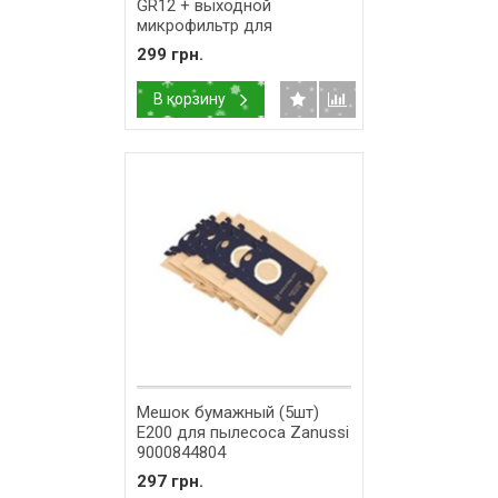
GR12 + выходной
микрофильтр для
пылесоса AEG
299 грн.
8996689012533
В корзину
Мешок бумажный (5шт)
E200 для пылесоса Zanussi
9000844804
297 грн.