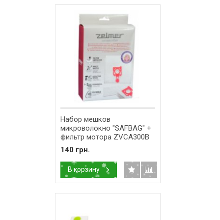
Набор мешков
микроволокно "SAFBAG" +
фильтр мотора ZVCA300B
для пылесоса Zelmer
140 грн.
(A494220.00) 12006468
(12002901)
В корзину