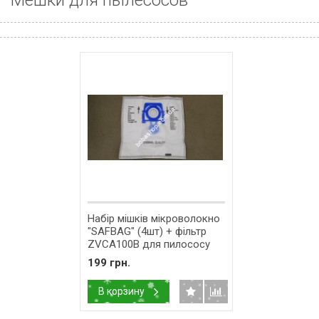
Мешки для пылесосов
Набір мішків мікроволокно
"SAFBAG" (4шт) + фільтр
ZVCA100B для пилососу
Zelmer 12006466 (12003415)
199 грн.
В корзину