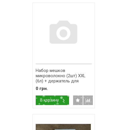
Набор мешков
микроволокно (2шт) XXL
(6л) + держатель для
пылесоса Thomas 787253
0 грн.
В корзину