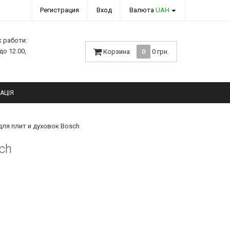
Регистрация
Вход
Валюта
UAH
к работи:
 до 12.00,
Корзина
0
0 грн.
АЦІЯ
для плит и духовок Bosch
ch