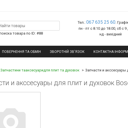
067 635 25 60
Тел.:
. Графі
пн - пт с 8.10 до 18.00, сб с 9
оиска товара по ID: #88
нд - вихідний
ПОВЕРНЕННЯ ТА ОБМІН
ЗВОРОТНІЙ ЗВ'ЯЗОК
КОНТАКТНА ІНФОРМ
Запчастини тааксесуаридля плит та духовок
Запчасти и акссесуары 
сти и акссесуары для плит и духовок Bos