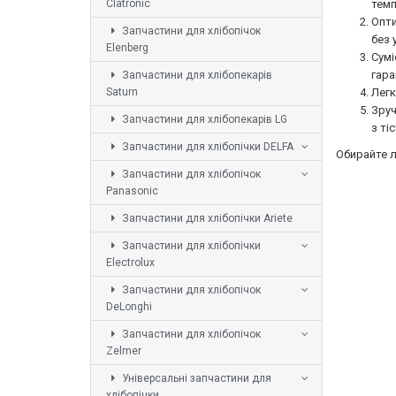
Clatronic
темп
Опти
Запчастини для хлібопічок
без 
Elenberg
Сумі
гара
Запчастини для хлібопекарів
Saturn
Легк
Зруч
Запчастини для хлібопекарів LG
з ті
Запчастини для хлібопічки DELFA
Обирайте л
Запчастини для хлібопічок
Panasonic
Запчастини для хлібопічки Ariete
Запчастини для хлібопічки
Electrolux
Запчастини для хлібопічок
DeLonghi
Запчастини для хлібопічок
Zelmer
Універсальні запчастини для
хлібопічки