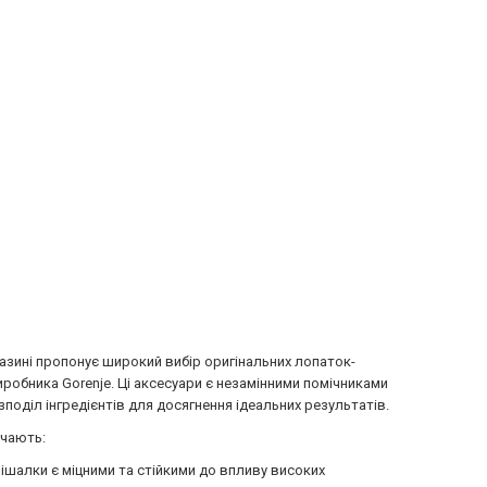
газині пропонує широкий вибір оригінальних лопаток-
робника Gorenje. Ці аксесуари є незамінними помічниками
зподіл інгредієнтів для досягнення ідеальних результатів.
ючають:
мішалки є міцними та стійкими до впливу високих