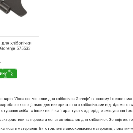
 для хлібопічки
Gorenje 575533
.
зину
товарів "Лопатки-мішалки для хлібопічок Gorenje" в нашому інтернет-ма
озроблених спеціально для використання з хлібопічками від відомого ви
иготування хліба та інших випічки і гарантують однорідне змішування і ро
рактеристики та переваги лопаток-мішалок для хлібопічок Gorenje вкл
ка якість матеріалів: Виготовлені з високоякісних матеріалів, лопатки-