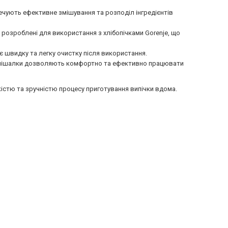
чують ефективне змішування та розподіл інгредієнтів
 розроблені для використання з хлібопічками Gorenje, що
є швидку та легку очистку після використання.
ки-мішалки дозволяють комфортно та ефективно працювати
кістю та зручністю процесу приготування випічки вдома.