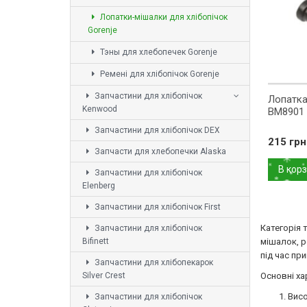
Лопатки-мішалки для хлібопічок
Gorenje
Тэны для хлебопечек Gorenje
Ремені для хлібопічок Gorenje
Запчастини для хлібопічок
Лопатка
Kenwood
BM8901 
Запчастини для хлібопічок DEX
215 грн
Запчасти для хлебопечки Alaska
В кор
Запчастини для хлібопічок
Elenberg
Запчастини для хлібопічок First
Категорія 
Запчастини для хлібопічок
Bifinett
мішалок, р
під час пр
Запчастини для хлібопекарок
Silver Crest
Основні ха
Висо
Запчастини для хлібопічок