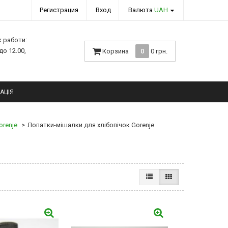
Регистрация
Вход
Валюта
UAH
к работи:
 до 12.00,
Корзина
0
0 грн.
АЦІЯ
orenje
Лопатки-мішалки для хлібопічок Gorenje