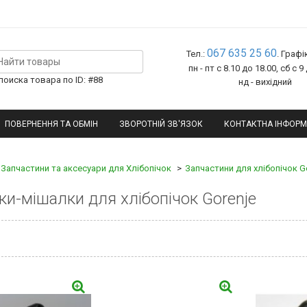
067 635 25 60
Тел.:
. Графі
пн - пт с 8.10 до 18.00, сб с 9
оиска товара по ID: #88
нд - вихідний
ПОВЕРНЕННЯ ТА ОБМІН
ЗВОРОТНІЙ ЗВ'ЯЗОК
КОНТАКТНА ІНФОРМ
Запчастини та аксесуари для Хлібопічок
Запчастини для хлібопічок G
ки-мішалки для хлібопічок Gorenje