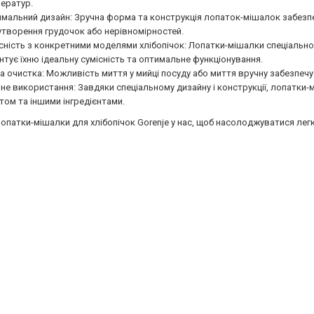
ератур.
мальний дизайн: Зручна форма та конструкція лопаток-мішалок забезпе
утворення грудочок або нерівномірностей.
сність з конкретними моделями хлібопічок: Лопатки-мішалки спеціально
нтує їхню ідеальну сумісність та оптимальне функціонування.
а очистка: Можливість миття у мийці посуду або миття вручну забезпечу
не використання: Завдяки спеціальному дизайну і конструкції, лопат
стом та іншими інгредієнтами.
опатки-мішалки для хлібопічок Gorenje у нас, щоб насолоджуватися лег