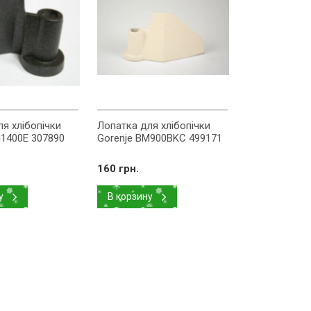
я хлібопічки
Лопатка для хлібопічки
M1400E 307890
Gorenje BM900BKC 499171
160 грн.
у
В корзину