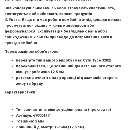
Силіконові ущільнювачі з часом втрачають еластичність,
розтягуються або вбирають запахи продуктів.
⚠️
Увага:
Якщо під час роботи комбайна з-під кришки почала
просочуватися рідина — кільце зносилося або
деформувалося. Експлуатація без ущільнювача або з
пошкодженим кільцем призведе до потрапляння воги в
привід комбайна.
Перед заміною обов’язково:
перевірте тип вашого виробу (має бути
Type 3202
)
переконайтеся, що зовнішній діаметр вашого старого
кільця приблизно
12,5 см
ретельно очистіть паз у кришці від залишків старого
жиру та бруду
Характеристики
Тип запчастини:
кільце ущільнювача (прокладка)
Артикул:
67000497
Товщина:
2 мм
Зовнішній діаметр:
125 мм (12,5 см)