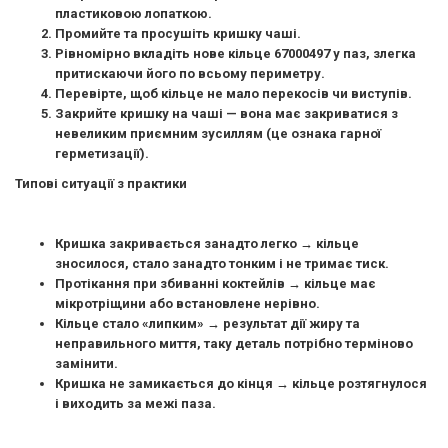
пластиковою лопаткою.
Промийте та просушіть кришку чаші.
Рівномірно вкладіть нове кільце 67000497 у паз, злегка
притискаючи його по всьому периметру.
Перевірте, щоб кільце не мало перекосів чи виступів.
Закрийте кришку на чаші — вона має закриватися з
невеликим приємним зусиллям (це ознака гарної
герметизації).
Типові ситуації з практики
Кришка закривається занадто легко
→ кільце
зносилося, стало занадто тонким і не тримає тиск.
Протікання при збиванні коктейлів
→ кільце має
мікротріщини або встановлене нерівно.
Кільце стало «липким»
→ результат дії жиру та
неправильного миття, таку деталь потрібно терміново
замінити.
Кришка не замикається до кінця
→ кільце розтягнулося
і виходить за межі паза.