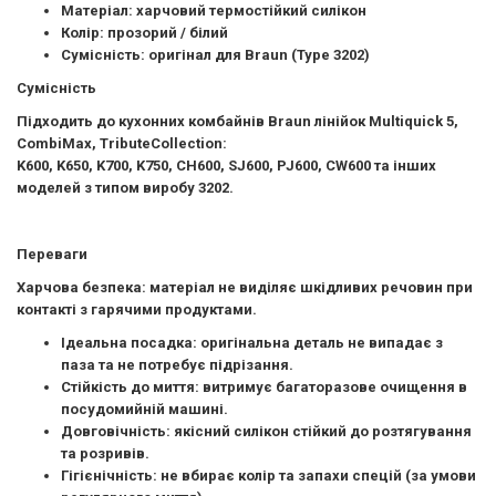
Матеріал:
харчовий термостійкий силікон
Колір:
прозорий / білий
Сумісність:
оригінал для Braun (Type 3202)
Сумісність
Підходить до кухонних комбайнів Braun лінійок Multiquick 5,
CombiMax, TributeCollection:
K600, K650, K700, K750, CH600, SJ600, PJ600, CW600 та інших
моделей з типом виробу
3202
.
Переваги
Харчова безпека:
матеріал не виділяє шкідливих речовин при
контакті з гарячими продуктами.
Ідеальна посадка:
оригінальна деталь не випадає з
паза та не потребує підрізання.
Стійкість до миття:
витримує багаторазове очищення в
посудомийній машині.
Довговічність:
якісний силікон стійкий до розтягування
та розривів.
Гігієнічність:
не вбирає колір та запахи спецій (за умови