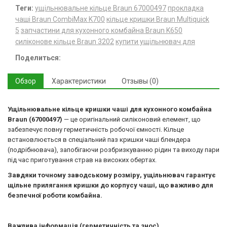
Теги:
ущільнювальне кільце Braun 67000497
прокладка
чаші Braun CombiMax K700
кільце кришки Braun Multiquick
5
запчастини для кухонного комбайна Braun K650
силіконове кільце Braun 3202
купити ущільнювач для
Поделиться:
Обзор
Характеристики
Отзывы (0)
Ущільнювальне кільце кришки чаші для кухонного комбайна
Braun (67000497)
— це оригінальний силіконовий елемент, що
забезпечує повну герметичність робочої ємності. Кільце
встановлюється в спеціальний паз кришки чаші блендера
(подрібнювача), запобігаючи розбризкуванню рідин та виходу пари
під час приготування страв на високих обертах.
Завдяки точному заводському розміру, ущільнювач гарантує
щільне прилягання кришки до корпусу чаші, що важливо для
безпечної роботи комбайна.
Важлива інформація (герметичність та знос)