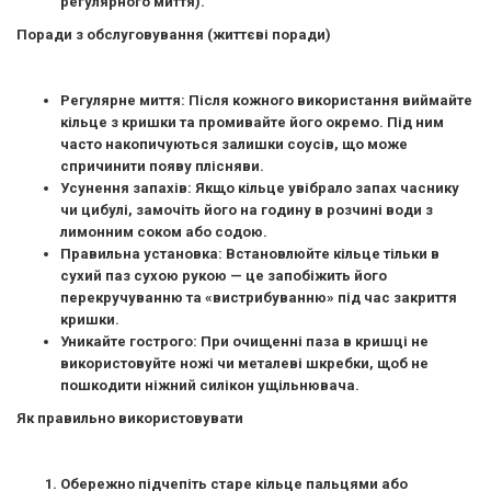
регулярного миття).
Поради з обслуговування (життєві поради)
Регулярне миття:
Після кожного використання виймайте
кільце з кришки та промивайте його окремо. Під ним
часто накопичуються залишки соусів, що може
спричинити появу плісняви.
Усунення запахів:
Якщо кільце увібрало запах часнику
чи цибулі, замочіть його на годину в розчині води з
лимонним соком або содою.
Правильна установка:
Встановлюйте кільце тільки в
сухий паз сухою рукою — це запобіжить його
перекручуванню та «вистрибуванню» під час закриття
кришки.
Уникайте гострого:
При очищенні паза в кришці не
використовуйте ножі чи металеві шкребки, щоб не
пошкодити ніжний силікон ущільнювача.
Як правильно використовувати
Обережно підчепіть старе кільце пальцями або