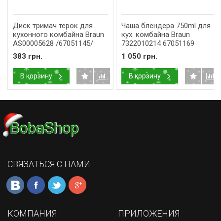
Диск тримач терок для
Чаша блендера 750ml для
кухонного комбайна Braun
кух. комбайна Braun
AS00005628 /67051145/
7322010214 67051169
383 грн.
1 050 грн.
В корзину
В корзину
СВЯЗАТЬСЯ С НАМИ
КОМПАНИЯ
ПРИЛОЖЕНИЯ