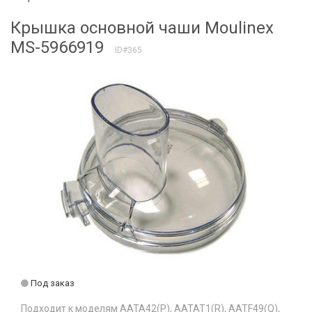
Крышка основной чаши Moulinex
MS-5966919​
ID#365
Под заказ
Подходит к моделям AATA42(P), AATAT1(R), AATF49(Q),