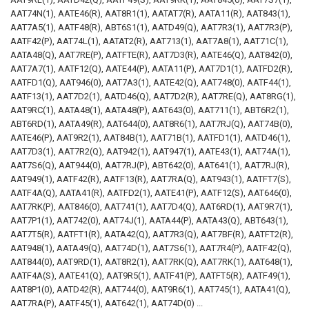
AAT74N(1), AATE46(R), AAT8R1(1), AATAT7(R), AATA11(R), AAT843(1),
AAT7A5(1), AATF48(R), ABT6S1(1), AATD49(Q), AAT7R3(1), AAT7R3(P),
AATF42(P), AAT74L(1), AATAT2(R), AAT713(1), AAT7A8(1), AAT71C(1),
AATA48(Q), AAT7RE(P), AATFTE(R), AAT7D3(R), AATE46(Q), AAT842(0),
AAT7A7(1), AATF12(Q), AATE44(P), AATA11(P), AAT7D1(1), AATFD2(R),
AATFD1(Q), AAT946(0), AAT7A3(1), AATE42(Q), AAT748(0), AATF44(1),
AATF13(1), AAT7D2(1), AATD46(Q), AAT7D2(R), AAT7RE(Q), AAT8RG(1),
AAT9RC(1), AATA48(1), AATA48(P), AAT643(0), AAT711(1), ABT6R2(1),
ABT6RD(1), AATA49(R), AAT644(0), AAT8R6(1), AAT7RJ(Q), AAT74B(0),
AATE46(P), AAT9R2(1), AAT84B(1), AAT71B(1), AATFD1(1), AATD46(1),
AAT7D3(1), AAT7R2(Q), AAT942(1), AAT947(1), AATE43(1), AAT74A(1),
AAT7S6(Q), AAT944(0), AAT7RJ(P), ABT642(0), AAT641(1), AAT7RJ(R),
AAT949(1), AATF42(R), AATF13(R), AAT7RA(Q), AAT943(1), AATFT7(S),
AATF4A(Q), AATA41(R), AATFD2(1), AATE41(P), AATF12(S), AAT646(0),
AAT7RK(P), AAT846(0), AAT741(1), AAT7D4(Q), AAT6RD(1), AAT9R7(1),
AAT7P1(1), AAT742(0), AAT74J(1), AATA44(P), AATA43(Q), ABT643(1),
AAT7T5(R), AATFT1(R), AATA42(Q), AAT7R3(Q), AAT7BF(R), AATFT2(R),
AAT948(1), AATA49(Q), AAT74D(1), AAT7S6(1), AAT7R4(P), AATF42(Q),
AAT844(0), AAT9RD(1), AAT8R2(1), AAT7RK(Q), AAT7RK(1), AAT648(1),
AATF4A(S), AATE41(Q), AAT9R5(1), AATF41(P), AATFT5(R), AATF49(1),
AAT8P1(0), AATD42(R), AAT744(0), AAT9R6(1), AAT745(1), AATA41(Q),
AAT7RA(P), AATF45(1), AAT642(1), AAT74D(0) ...