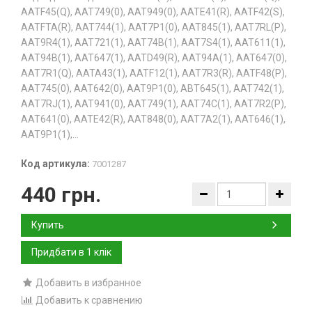
AATF45(Q), AAT749(0), AAT949(0), AATE41(R), AATF42(S),
AATFTA(R), AAT744(1), AAT7P1(0), AAT845(1), AAT7RL(P),
AAT9R4(1), AAT721(1), AAT74B(1), AAT7S4(1), AAT611(1),
AAT94B(1), AAT647(1), AATD49(R), AAT94A(1), AAT647(0),
AAT7R1(Q), AATA43(1), AATF12(1), AAT7R3(R), AATF48(P),
AAT745(0), AAT642(0), AAT9P1(0), ABT645(1), AAT742(1),
AAT7RJ(1), AAT941(0), AAT749(1), AAT74C(1), AAT7R2(P),
AAT641(0), AATE42(R), AAT848(0), AAT7A2(1), AAT646(1),
AAT9P1(1),...
Код артикула:
7001287
440 грн.
Купить
Добавить в избранное
Добавить к сравнению