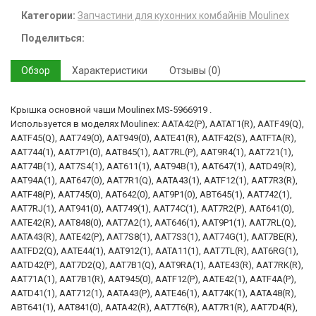
Категории:
Запчастини для кухонних комбайнів Moulinex
Поделиться:
Обзор
Характеристики
Отзывы (0)
Крышка основной чаши Moulinex MS-5966919 .
Используется в моделях Moulinex: AATA42(P), AATAT1(R), AATF49(Q),
AATF45(Q), AAT749(0), AAT949(0), AATE41(R), AATF42(S), AATFTA(R),
AAT744(1), AAT7P1(0), AAT845(1), AAT7RL(P), AAT9R4(1), AAT721(1),
AAT74B(1), AAT7S4(1), AAT611(1), AAT94B(1), AAT647(1), AATD49(R),
AAT94A(1), AAT647(0), AAT7R1(Q), AATA43(1), AATF12(1), AAT7R3(R),
AATF48(P), AAT745(0), AAT642(0), AAT9P1(0), ABT645(1), AAT742(1),
AAT7RJ(1), AAT941(0), AAT749(1), AAT74C(1), AAT7R2(P), AAT641(0),
AATE42(R), AAT848(0), AAT7A2(1), AAT646(1), AAT9P1(1), AAT7RL(Q),
AATA43(R), AATE42(P), AAT7S8(1), AAT7S3(1), AAT74G(1), AAT7BE(R),
AATFD2(Q), AATE44(1), AAT912(1), AATA11(1), AAT7TL(R), AAT6RG(1),
AATD42(P), AAT7D2(Q), AAT7B1(Q), AAT9RA(1), AATE43(R), AAT7RK(R),
AAT71A(1), AAT7B1(R), AAT945(0), AATF12(P), AATE42(1), AATF4A(P),
AATD41(1), AAT712(1), AATA43(P), AATE46(1), AAT74K(1), AATA48(R),
ABT641(1), AAT841(0), AATA42(R), AAT7T6(R), AAT7R1(R), AAT7D4(R),