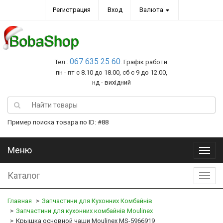
Регистрация
Вход
Валюта
067 635 25 60
Тел.:
. Графік работи:
пн - пт с 8.10 до 18.00, сб с 9 до 12.00,
нд - вихідний
Пример поиска товара по ID: #88
Меню
Меню
Каталог
Катал
Главная
Запчастини для Кухонних Комбайнів
Запчастини для кухонних комбайнів Moulinex
Крышка основной чаши Moulinex MS-5966919​