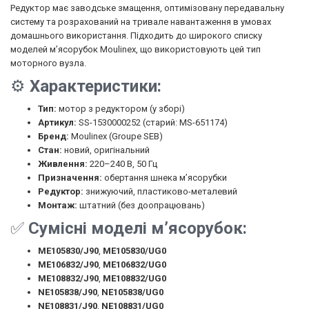
Редуктор має заводське змащення, оптимізовану передавальну
систему та розрахований на тривале навантаження в умовах
домашнього використання. Підходить до широкого списку
моделей м’ясорубок Moulinex, що використовують цей тип
моторного вузла.
⚙️
Характеристики:
Тип:
мотор з редуктором (у зборі)
Артикул:
SS-1530000252 (старий: MS-651174)
Бренд:
Moulinex (Groupe SEB)
Стан:
новий, оригінальний
Живлення:
220–240 В, 50 Гц
Призначення:
обертання шнека м’ясорубки
Редуктор:
знижуючий, пластиково-металевий
Монтаж:
штатний (без доопрацювань)
✅
Сумісні моделі м’ясорубок:
ME105830/J90
,
ME105830/UG0
ME106832/J90
,
ME106832/UG0
ME108832/J90
,
ME108832/UG0
NE105838/J90
,
NE105838/UG0
NE108831/J90
,
NE108831/UG0