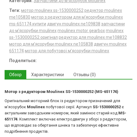
Категории:
Запчастини до м'ясорубок Moulinex
Теги:
мотор moulinex ss-1530000252
редуктор moulinex
me105830
мотор з редуктором для м’ясорубки moulinex
ms-651174 купити
двигун moulinex ne109838
запчастини
до м’ясорубки moulinex
moulinex motor gearbox
moulinex
ss-1530000252 оригінал
редуктор для moulinex me108832
мотор для м’ясорубки moulinex ne105838
двигун moulinex
651174
мотор для побутової м’ясорубки moulinex
Поделиться:
Обзор
Характеристики
Отзывы (0)
Мотор з редуктором Moulinex SS-1530000252 (MS-651174)
Оригінальний моторний блок із редуктором призначений для
м’ясорубок
Moulinex
побутової серії. Артикул
SS-1530000252
є
актуальним заводським номером, який замінює старий код
MS-
651174
. Комплект включає електродвигун у зборі з редуктором,
що відповідає за обертання шнека та забезпечує ефективне
подрібнення продуктів.