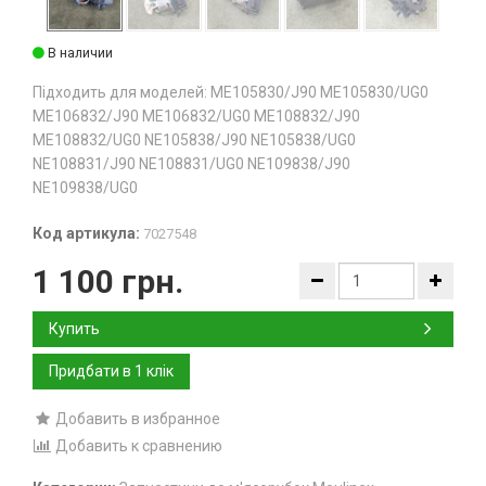
В наличии
Підходить для моделей: ME105830/J90 ME105830/UG0
ME106832/J90 ME106832/UG0 ME108832/J90
ME108832/UG0 NE105838/J90 NE105838/UG0
NE108831/J90 NE108831/UG0 NE109838/J90
NE109838/UG0
Код артикула:
7027548
1 100 грн.
Купить
Добавить в избранное
Добавить к сравнению