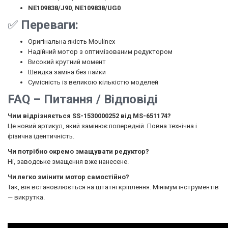
NE109838/J90
,
NE109838/UG0
✅
Переваги:
Оригінальна якість Moulinex
Надійний мотор з оптимізованим редуктором
Високий крутний момент
Швидка заміна без пайки
Сумісність із великою кількістю моделей
FAQ – Питання / Відповіді
Чим відрізняється SS-1530000252 від MS-651174?
Це новий артикул, який замінює попередній. Повна технічна і
фізична ідентичність.
Чи потрібно окремо змащувати редуктор?
Ні, заводське змащення вже нанесене.
Чи легко змінити мотор самостійно?
Так, він встановлюється на штатні кріплення. Мінімум інструментів
— викрутка.