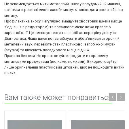
Не рекомендується мити металевий шнек у посудомийній машині,
оскільки агресивні миючі засоби можуть пошкодити захисний шар
металу.
Профілактика зносу: Регулярно змащуйте хвостовик шнека (місце
з’єднання з редуктором) та посадкове місце ножа краплею
харчової олії. Це зменшує тертя та запобігає перегріву двигуна.
Діагностика: Якщо шнек почав вібрувати або з'явився сторонній
металевий звук, перевірте стан пластикової запобіжної муфти
(втулки) та цілісність посадкового місця під ніж.
Правила безпеки: Не проштовхуйте продукти в горловину
металевими предметами (вилками, ложками). Використовуйте
лише оригінальний пластиковий штовхач, щоб не пошкодити витки
шнека.
Вам также может понравиться