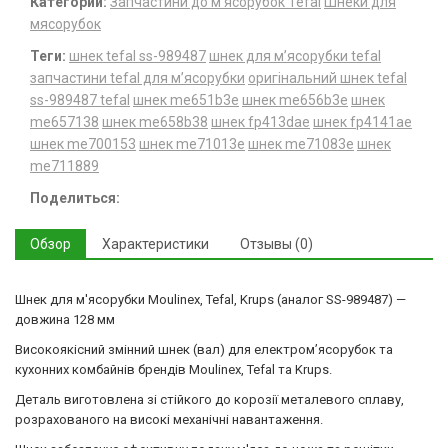
Категории:
Запчастини до м'ясорубок Tefal
Шнеки для
мясорубок
Теги:
шнек tefal ss-989487
шнек для м’ясорубки tefal
запчастини tefal для м’ясорубки
оригінальний шнек tefal
ss-989487 tefal
шнек me651b3e
шнек me656b3e
шнек
me657138
шнек me658b38
шнек fp413dae
шнек fp4141ae
шнек me700153
шнек me71013e
шнек me71083e
шнек
me711889
Поделиться:
Обзор
Характеристики
Отзывы (0)
Шнек для м'ясорубки Moulinex, Tefal, Krups (аналог SS-989487) —
довжина 128 мм
Високоякісний змінний шнек (вал) для електром’ясорубок та
кухонних комбайнів брендів Moulinex, Tefal та Krups.
Деталь виготовлена зі стійкого до корозії металевого сплаву,
розрахованого на високі механічні навантаження.