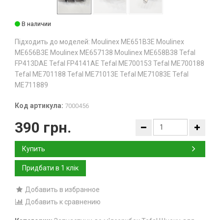
В наличии
Підходить до моделей: Moulinex ME651B3E Moulinex
ME656B3E Moulinex ME657138 Moulinex ME658B38 Tefal
FP413DAE Tefal FP4141AE Tefal ME700153 Tefal ME700188
Tefal ME701188 Tefal ME71013E Tefal ME71083E Tefal
ME711889
Код артикула:
7000456
390 грн.
Купить
Добавить в избранное
Добавить к сравнению