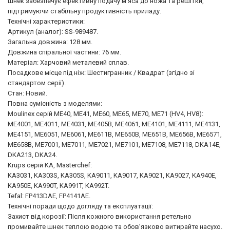
Шнек забезпечує ефективну подачу м'яса до ножа та решітки,
підтримуючи стабільну продуктивність приладу.
Технічні характеристики:
Артикул (аналог): SS-989487.
Загальна довжина: 128 мм.
Довжина спіральної частини: 76 мм.
Матеріал: Харчовий металевий сплав.
Посадкове місце під ніж: Шестигранник / Квадрат (згідно зі
стандартом серії).
Стан: Новий.
Повна сумісність з моделями:
Moulinex серій ME40, ME41, ME60, ME65, ME70, ME71 (HV4, HV8):
ME4001, ME4011, ME4031, ME405B, ME4061, ME4101, ME4111, ME4131,
ME4151, ME6051, ME6061, ME611B, ME650B, ME651B, ME656B, ME6571,
ME658B, ME7001, ME7011, ME7021, ME7101, ME7108, ME7118, DKA14E,
DKA213, DKA24.
Krups серій KA, Masterchef:
KA3031, KA303S, KA305S, KA9011, KA9017, KA9021, KA9027, KA940E,
KA950E, KA990T, KA991T, KA992T.
Tefal: FP413DAE, FP4141AE.
Технічні поради щодо догляду та експлуатації:
Захист від корозії: Після кожного використання ретельно
промивайте шнек теплою водою та обов’язково витирайте насухо.