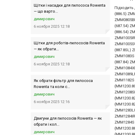
Щітки і насадки для пилососа Rowenta
Підходить
— що варто...
(886.5) ZM
димирович
ZMM0805BR
(687.54) 
6 ноября 2025 12:18
(886.54) Z
ZMM1005IRU
Щітки для роботів-пилососів Rowenta
ZMM1005SU
— як обрати...
(887.8SL) 
ZMM1083S (
димирович
(887.84) Z
6 ноября 2025 12:18
ZMM1084XRU
ZMM1089LRU
ZMM1182S 
Як обрати фільтр для пилососа
(MM1200.8
Rowenta та коли с...
ZMM1208SR
димирович
(MM1200.8
6 ноября 2025 12:16
(MM1200.8
ZMM1283LU
ZMM1284IR
Двигуни для пилососів Rowenta — як
ZMM1284S 
обрати і кол...
(MM1200.8
димирович
(MM1200.8