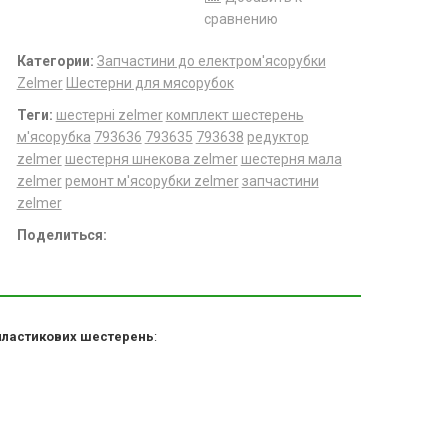
сравнению
Категории:
Запчастини до електром'ясорубки
Zelmer
Шестерни для мясорубок
Теги:
шестерні zelmer
комплект шестерень
м'ясорубка
793636
793635
793638
редуктор
zelmer
шестерня шнекова zelmer
шестерня мала
zelmer
ремонт м'ясорубки zelmer
запчастини
zelmer
Поделиться:
 пластикових шестерень
: