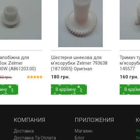
апобіжна для
Шестерня шнекова для
Тримач т
бок Zelmer
м'ясорубки Zelmer 793638
м'ясоруб
W (A861203.00)
(187.0005) Оригінал
145577
180 грн.
160 грн.
60 грн.
зину
В корзину
В корз
КОМПАНИЯ
ПРИЛОЖЕНИЯ
К
Ук
Доставка
Магазин
Доставка Та Оплата
Блог
Те