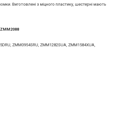
ломки. Виготовлені з міцного пластику, шестерні мають
 ZMM2088
905DRU, ZMM0954SRU, ZMM1282SUA, ZMM1584XUA,