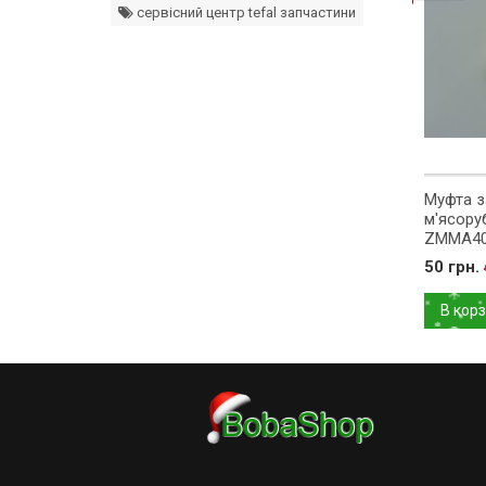
сервісний центр tefal запчастини
моторного блоку
Муфта предохранительная
Муфта з
ендера Bosch
для мясорубки
м'ясору
 оригінал
Помощница Белвар
ZMMA400
711357003
792328
н.
0 грн.
50 грн.
рзину
В корзину
В кор