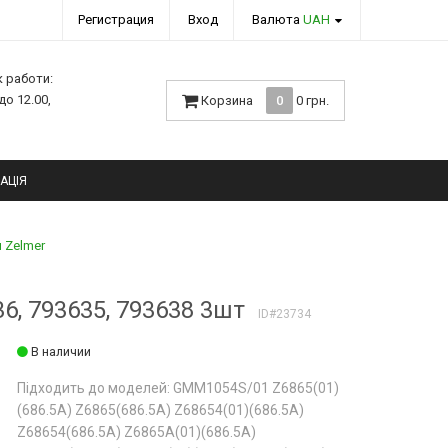
Регистрация
Вход
Валюта
UAH
к работи:
 до 12.00,
Корзина
0
0 грн.
АЦІЯ
 Zelmer
6, 793635, 793638 3шт
ID#23734
В наличии
Підходить до моделей: GMM1054S/01 Z6865(01)
(686.5A) Z6865(686.5A) Z68654(01)(686.5A)
Z68654(686.5A) Z6865A(01)(686.5A)