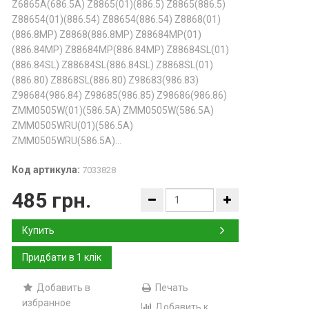
Z6865A(686.5A) Z8865(01)(886.5) Z8865(886.5)
Z88654(01)(886.54) Z88654(886.54) Z8868(01)
(886.8MP) Z8868(886.8MP) Z88684MP(01)
(886.84MP) Z88684MP(886.84MP) Z88684SL(01)
(886.84SL) Z88684SL(886.84SL) Z8868SL(01)
(886.80) Z8868SL(886.80) Z98683(986.83)
Z98684(986.84) Z98685(986.85) Z98686(986.86)
ZMM0505W(01)(586.5A) ZMM0505W(586.5A)
ZMM0505WRU(01)(586.5A)
ZMM0505WRU(586.5A)...
Код артикула:
7033828
485 грн.
Купить
Добавить в
Печать
избранное
Добавить к