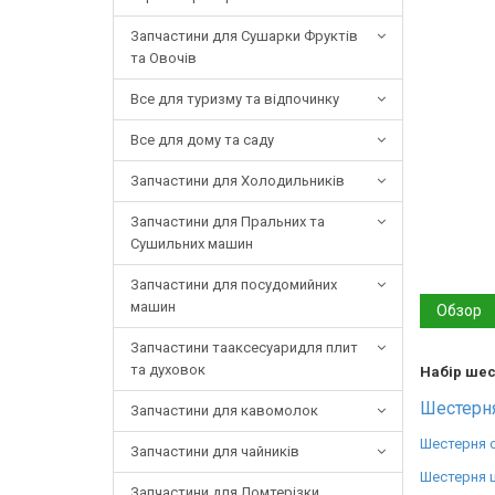
Запчастини для Сушарки Фруктів
та Овочів
Все для туризму та відпочинку
Все для дому та саду
Запчастини для Холодильників
Запчастини для Пральних та
Сушильних машин
Запчастини для посудомийних
машин
Обзор
Запчастини тааксесуаридля плит
та духовок
Набір шес
Шестерня
Запчастини для кавомолок
Шестерня с
Запчастини для чайників
Шестерня ш
Запчастини для Ломтерізки