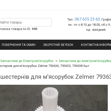
067 635 25 60
Тел.:
. Графі
пн - пт с 8.10 до 18.00, сб с 9
оиска товара по ID: #88
нд - вихідний
ПОВЕРНЕННЯ ТА ОБМІН
ЗВОРОТНІЙ ЗВ'ЯЗОК
КОНТАКТНА ІНФОРМ
Запчастини до Електром'ясорубок
Запчастини до електром'ясорубки
стернів для м'ясорубок Zelmer 793636, 793635, 793638 3шт
 шестернів для м'ясорубок Zelmer 79363