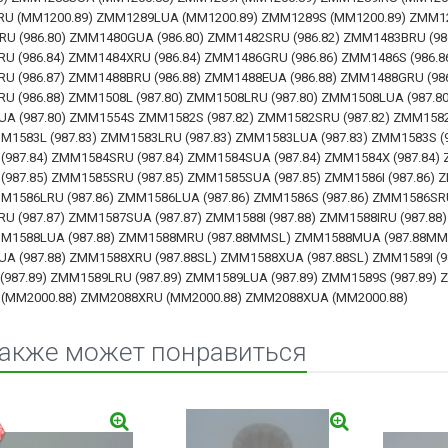
U (MM1200.89) ZMM1289LUA (MM1200.89) ZMM1289S (MM1200.89) ZMM1
U (986.80) ZMM1480GUA (986.80) ZMM1482SRU (986.82) ZMM1483BRU (986
 (986.84) ZMM1484XRU (986.84) ZMM1486GRU (986.86) ZMM1486S (986.86
U (986.87) ZMM1488BRU (986.88) ZMM1488EUA (986.88) ZMM1488GRU (986
 (986.88) ZMM1508L (987.80) ZMM1508LRU (987.80) ZMM1508LUA (987.80
A (987.80) ZMM1554S ZMM1582S (987.82) ZMM1582SRU (987.82) ZMM158
MM1583L (987.83) ZMM1583LRU (987.83) ZMM1583LUA (987.83) ZMM1583S (
(987.84) ZMM1584SRU (987.84) ZMM1584SUA (987.84) ZMM1584X (987.84
987.85) ZMM1585SRU (987.85) ZMM1585SUA (987.85) ZMM1586I (987.86) 
MM1586LRU (987.86) ZMM1586LUA (987.86) ZMM1586S (987.86) ZMM1586SRU
 (987.87) ZMM1587SUA (987.87) ZMM1588I (987.88) ZMM1588IRU (987.88
ZMM1588LUA (987.88) ZMM1588MRU (987.88MMSL) ZMM1588MUA (987.88MMS
 (987.88) ZMM1588XRU (987.88SL) ZMM1588XUA (987.88SL) ZMM1589I (98
(987.89) ZMM1589LRU (987.89) ZMM1589LUA (987.89) ZMM1589S (987.89)
(MM2000.88) ZMM2088XRU (MM2000.88) ZMM2088XUA (MM2000.88)
также может понравиться