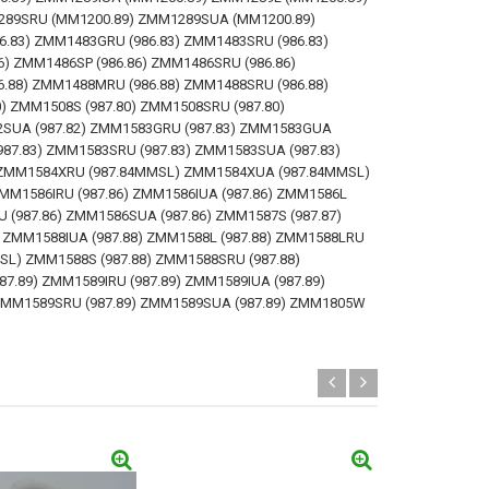
289SRU (MM1200.89) ZMM1289SUA (MM1200.89)
.83) ZMM1483GRU (986.83) ZMM1483SRU (986.83)
) ZMM1486SP (986.86) ZMM1486SRU (986.86)
.88) ZMM1488MRU (986.88) ZMM1488SRU (986.88)
) ZMM1508S (987.80) ZMM1508SRU (987.80)
2SUA (987.82) ZMM1583GRU (987.83) ZMM1583GUA
987.83) ZMM1583SRU (987.83) ZMM1583SUA (987.83)
) ZMM1584XRU (987.84MMSL) ZMM1584XUA (987.84MMSL)
ZMM1586IRU (987.86) ZMM1586IUA (987.86) ZMM1586L
 (987.86) ZMM1586SUA (987.86) ZMM1587S (987.87)
) ZMM1588IUA (987.88) ZMM1588L (987.88) ZMM1588LRU
L) ZMM1588S (987.88) ZMM1588SRU (987.88)
7.89) ZMM1589IRU (987.89) ZMM1589IUA (987.89)
 ZMM1589SRU (987.89) ZMM1589SUA (987.89) ZMM1805W