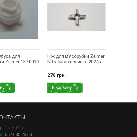
убуса для
Ніж для м'ясорубки Zelmer
Шестерня 
ки Zelmer 187.0010
NR5 Титан новинка 2024р
м'ясорубк
(187.0004)
278 грн.
160 грн.
ину
В корзину
В корзи
ОНТАКТЫ
раїна, м. Кіїв
067 635 25 60
л.: