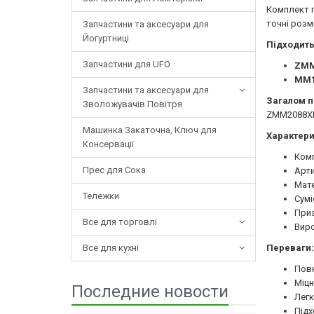
Комплект 
точні розм
Запчастини та аксесуари для
Йогуртниці
Підходить
Запчастини для UFO
ZMM
MM1
Запчастини та аксесуари для
Загалом п
Зволожувачів Повітря
ZMM2088XRU
Машинка Закаточна, Ключ для
Характери
Консервації
Комп
Прес для Сока
Арти
Мате
Тележки
Сумі
Приз
Все для торговлі
Виро
Все для кухні
Переваги:
Повн
Міцн
Последние новости
Легк
Підх