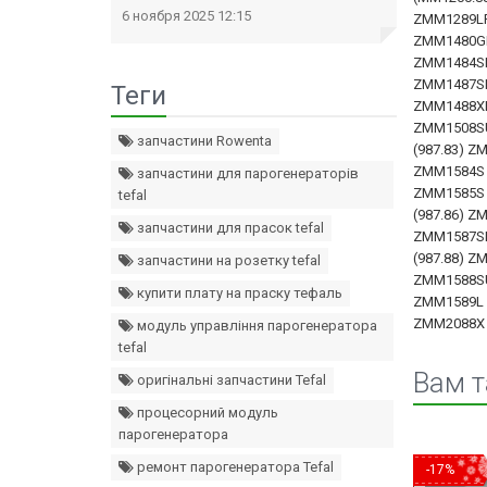
6 ноября 2025 12:15
ZMM1289LR
ZMM1480GR
ZMM1484SRU
ZMM1487SR
Теги
ZMM1488XRU
ZMM1508SU
запчастини Rowenta
(987.83) Z
ZMM1584S 
запчастини для парогенераторів
ZMM1585S (
tefal
(987.86) Z
запчастини для прасок tefal
ZMM1587SRU
(987.88) 
запчастини на розетку tefal
ZMM1588SUA
купити плату на праску тефаль
ZMM1589L 
ZMM2088X 
модуль управління парогенератора
tefal
Вам 
оригінальні запчастини Tefal
процесорний модуль
парогенератора
ремонт парогенератора Tefal
-17%