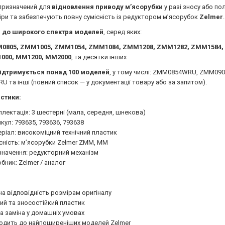
призначений для
відновлення приводу м’ясорубки
у разі зносу або по
іри та забезпечують повну сумісність із редуктором м’ясорубок
Zelmer
.
 до широкого спектра моделей
, серед яких:
0805, ZMM1005, ZMM1054, ZMM1084, ZMM1208, ZMM1282, ZMM1584,
000, MM1200, MM2000
, та десятки інших
ідтримується понад 100 моделей
, у тому числі: ZMM0854WRU, ZMM0
 та інші (повний список — у документації товару або за запитом).
стики:
лектація: 3 шестерні (мала, середня, шнекова)
кул: 793635, 793636, 793638
ріал: високоміцний технічний пластик
сність: м’ясорубки Zelmer ZMM, MM
начення: редукторний механізм
бник: Zelmer / аналог
а відповідність розмірам оригіналу
ий та зносостійкий пластик
а заміна у домашніх умовах
одить до найпоширеніших моделей Zelmer