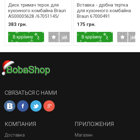
Диск тримач терок для
Вставка - дрібна тертка
кухонного комбайна Braun
для кухонного комбайна
AS00005628 /67051145/
Braun 67000491
383 грн.
175 грн.
В корзину
В корзину
СВЯЗАТЬСЯ С НАМИ
КОМПАНИЯ
ПРИЛОЖЕНИЯ
Доставка
Магазин